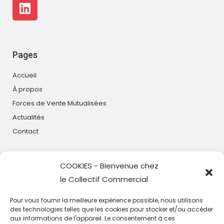
Pages
Accueil
À propos
Forces de Vente Mutualisées
Actualités
Contact
COOKIES - Bienvenue chez
Coordonées
le Collectif Commercial
2 rue Héracles Villeneuve d'Ascq 59650
Pour vous fournir la meilleure expérience possible, nous utilisons
03.62.81.81.81
des technologies telles que les cookies pour stocker et/ou accéder
aux informations de l'appareil. Le consentement à ces
contact@collectifcommercial.fr